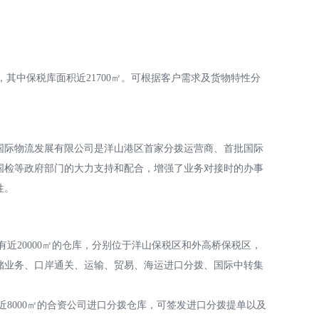
其中保税库面积近21700㎡。可根据客户需求及货物特性分
国际物流发展有限公司是洋山港区首家分拨运营商、首批国际
国检等政府部门的大力支持和配合，增强了业务对接时的办事
性。
有近20000㎡的仓库，分别位于洋山保税区和外高桥保税区，
储业务、口岸通关、运输、贸易、海运进口分拨、国际中转集
；
近8000㎡的合资公司进口分拨仓库，可签发进口分拨提单以及