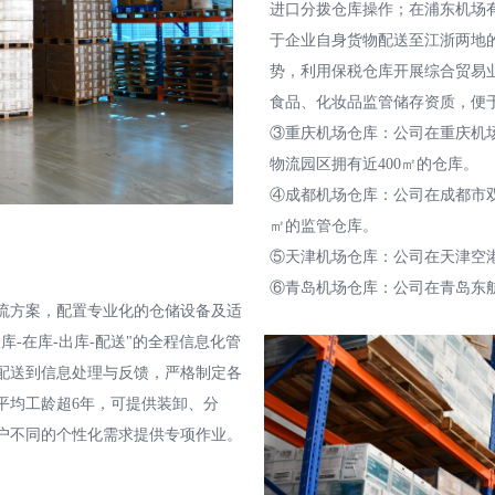
进口分拨仓库操作；在浦东机场有
于企业自身货物配送至江浙两地
势，利用保税仓库开展综合贸易
食品、化妆品监管储存资质，便
③重庆机场仓库：公司在重庆机场
物流园区拥有近400
㎡的仓库。
④成都机场仓库：公司在成都市双
㎡的监管仓库。
⑤天津机场仓库：公司在天津空港
⑥青岛机场仓库：公司在青岛东航
流方案，配置专业化的仓储设备及适
-在库-出库-配送"的全程信息化管
配送到信息处理与反馈，严格制定各
平均工龄超6年，可提供装卸、分
户不同的个性化需求提供专项作业。