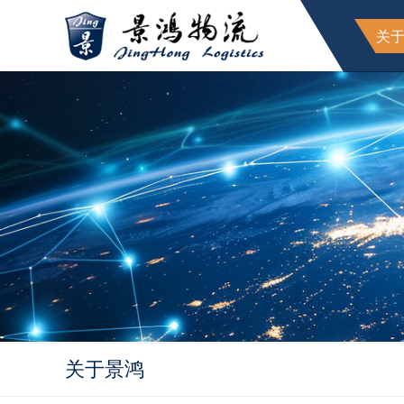
关
关于景鸿