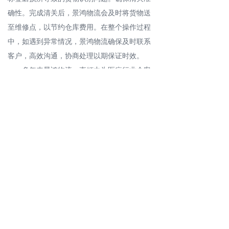
确性。完成清关后，景鸿物流会及时将货物送
至维修点，以节约仓库费用。在整个操作过程
中，如遇到异常情况，景鸿物流确保及时联系
客户，高效沟通，协商处理以期保证时效。
多年来景鸿物流一直倾力为医疗行业众客
户提供进出口贸易、通关报检、运输服务。服
务的及时有效性不仅为客户节约了大量成本，
也赢得了客户的信赖与认可。